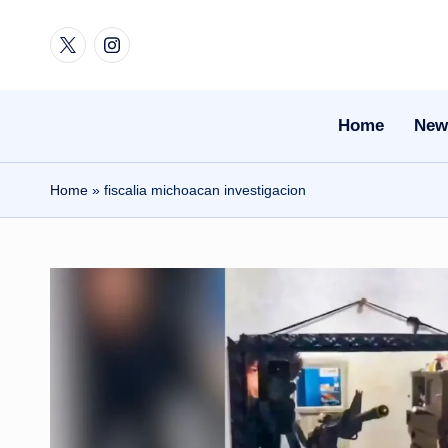
Twitter
Instagram
Skip
to
content
Home
New
Home
»
fiscalia michoacan investigacion