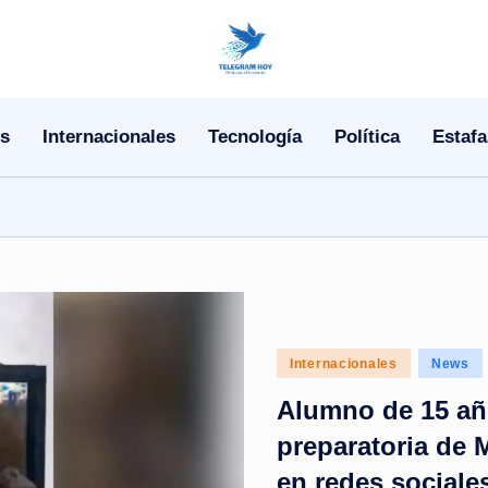
N
o
s
Internacionales
Tecnología
Política
Estafa
T
i
T
e
l
Posted
Internacionales
News
e
in
Alumno de 15 añ
|
preparatoria de 
N
en redes sociale