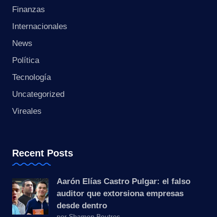
s
Finanzas
t
Internacionales
a
News
Política
n
Tecnología
t
Uncategorized
e
Vireales
Recent Posts
Aarón Elías Castro Pulgar: el falso
auditor que extorsiona empresas
desde dentro
por Shamon Boutros