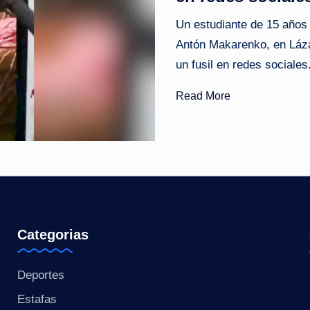
o
Un estudiante de 15 años
Antón Makarenko, en Láza
ti
un fusil en redes sociales
c
Read More
i
a
s
a
l
Categorias
i
Deportes
n
Estafas