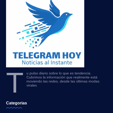
T
u pulso diario sobre lo que es tendencia.
Cubrimos la información que realmente está
moviendo las redes, desde las últimas modas
virales
Categorias