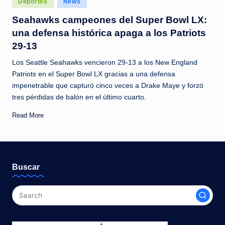
Deportes
News
c
in
Seahawks campeones del Super Bowl LX:
i
una defensa histórica apaga a los Patriots
a
29-13
s
Los Seattle Seahawks vencieron 29-13 a los New England
a
Patriots en el Super Bowl LX gracias a una defensa
impenetrable que capturó cinco veces a Drake Maye y forzó
l
tres pérdidas de balón en el último cuarto.
i
Read More
n
s
t
Buscar
a
n
t
e