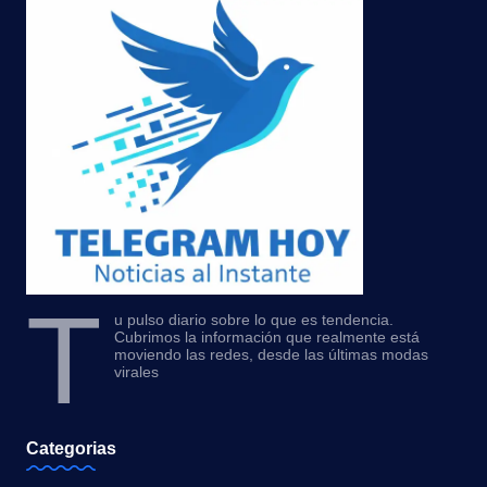
T
u pulso diario sobre lo que es tendencia.
Cubrimos la información que realmente está
moviendo las redes, desde las últimas modas
virales
Categorias