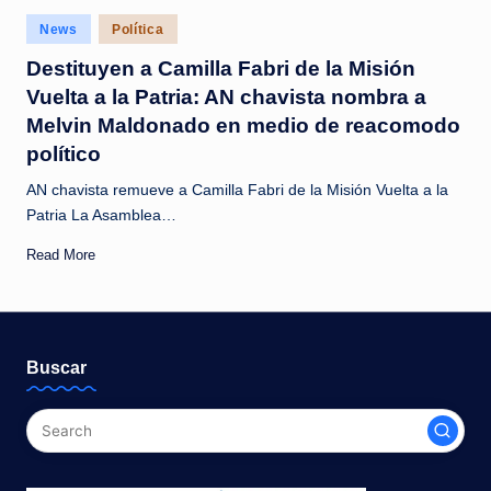
c
Posted
News
Política
i
in
Destituyen a Camilla Fabri de la Misión
a
Vuelta a la Patria: AN chavista nombra a
s
Melvin Maldonado en medio de reacomodo
a
político
l
AN chavista remueve a Camilla Fabri de la Misión Vuelta a la
Patria La Asamblea…
i
Read More
n
s
t
Buscar
a
n
t
e