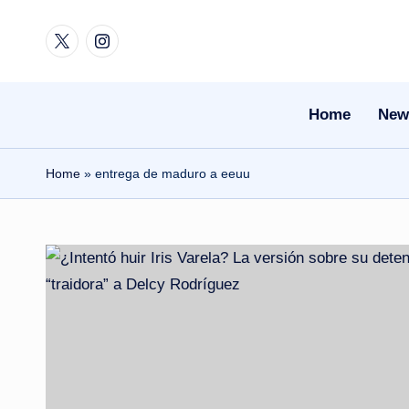
Twitter
Instagram
Skip
to
content
Home
New
Home
»
entrega de maduro a eeuu