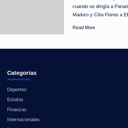
cuando se dirigía a Pana
o
Maduro y Cilia Flores a 
ti
Read More
c
i
a
s
Categorias
a
Deportes
l
Estafas
i
Finanzas
n
Internacionales