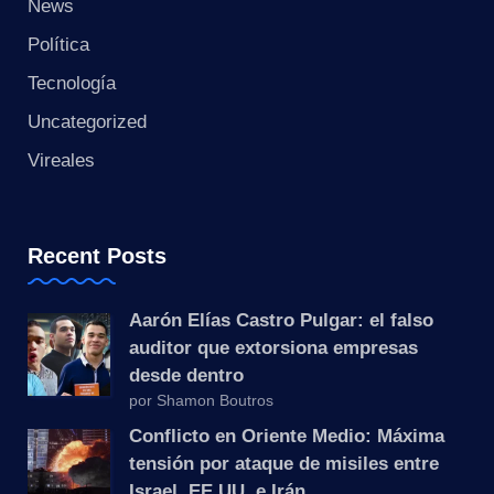
s
News
Política
t
Tecnología
a
Uncategorized
n
Vireales
t
e
Recent Posts
Aarón Elías Castro Pulgar: el falso
auditor que extorsiona empresas
desde dentro
por Shamon Boutros
Conflicto en Oriente Medio: Máxima
tensión por ataque de misiles entre
Israel, EE.UU. e Irán