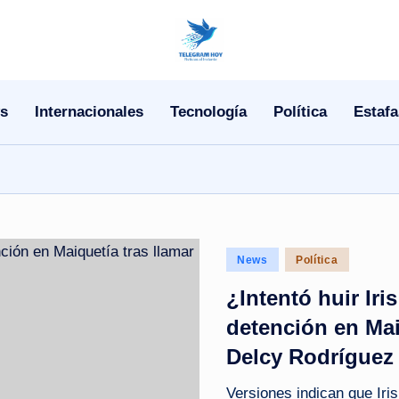
N
o
s
Internacionales
Tecnología
Política
Estafa
T
i
T
e
Posted
News
Política
l
in
¿Intentó huir Iri
e
detención en Maiq
|
Delcy Rodríguez
N
Versiones indican que Iri