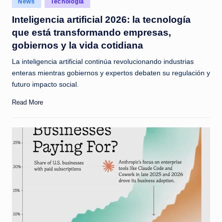
News
Tecnología
c
in
Inteligencia artificial 2026: la tecnología
i
que está transformando empresas,
a
gobiernos y la vida cotidiana
s
La inteligencia artificial continúa revolucionando industrias
a
enteras mientras gobiernos y expertos debaten su regulación y
futuro impacto social.
l
i
Read More
n
s
t
a
n
t
e