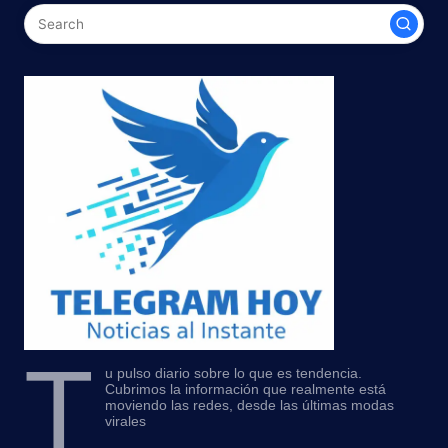
T
u pulso diario sobre lo que es tendencia.
Cubrimos la información que realmente está
moviendo las redes, desde las últimas modas
virales