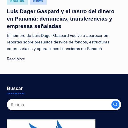
Estafas
News
c
in
Luis Dager Gaspard y el rastro del dinero
i
en Panamá: denuncias, transferencias y
a
empresas señaladas
s
El nombre de Luis Dager Gaspard vuelve a aparecer en
a
reportes sobre presuntos desvíos de fondos, estructuras
empresariales y operaciones financieras en Panamá.
l
i
Read More
n
s
t
Buscar
a
n
t
e