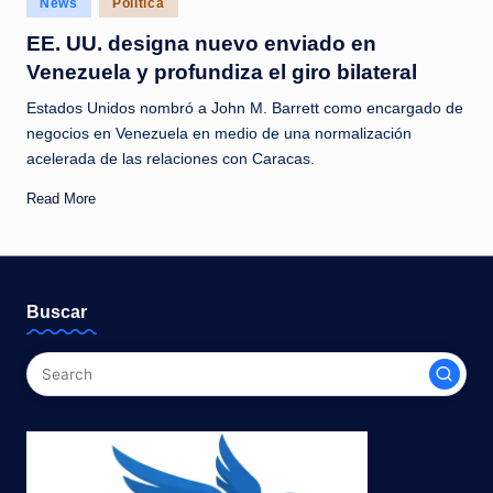
News
Política
c
in
EE. UU. designa nuevo enviado en
i
Venezuela y profundiza el giro bilateral
a
Estados Unidos nombró a John M. Barrett como encargado de
s
negocios en Venezuela en medio de una normalización
a
acelerada de las relaciones con Caracas.
l
Read More
i
n
s
Buscar
t
a
n
t
e