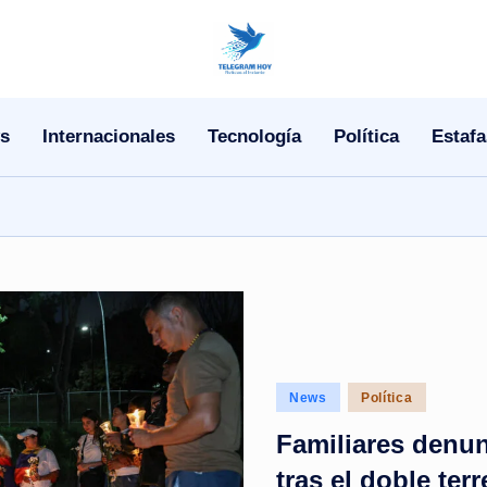
N
o
s
Internacionales
Tecnología
Política
Estafa
T
i
T
e
l
e
Posted
News
Política
in
|
Familiares denun
N
tras el doble te