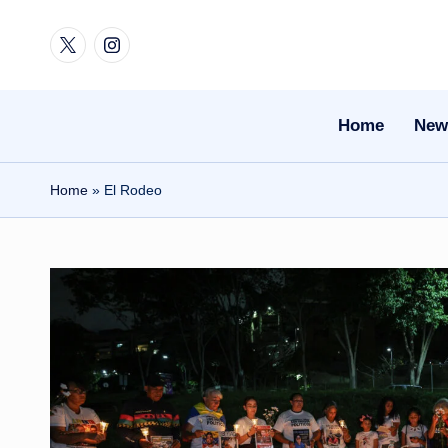
Twitter
Instagram
Skip
to
content
Home
New
Home
»
El Rodeo