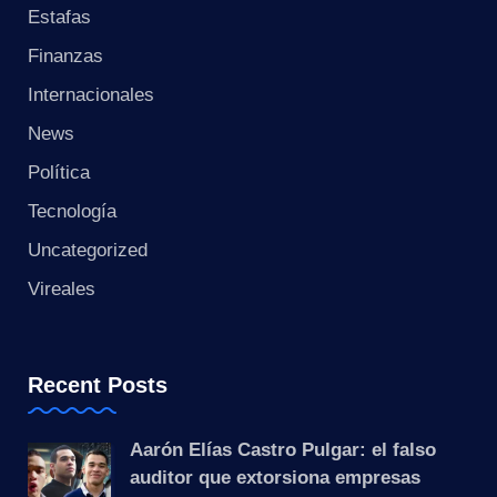
s
Estafas
t
Finanzas
Internacionales
a
News
n
Política
t
Tecnología
e
Uncategorized
Vireales
Recent Posts
Aarón Elías Castro Pulgar: el falso
auditor que extorsiona empresas