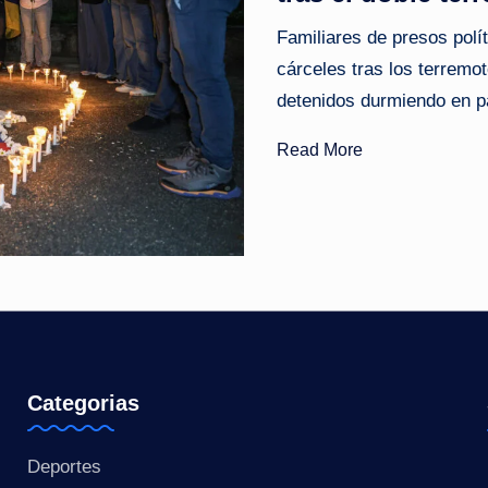
o
Familiares de presos pol
cárceles tras los terremo
ti
detenidos durmiendo en p
c
Read More
i
a
s
a
l
i
Categorias
n
Deportes