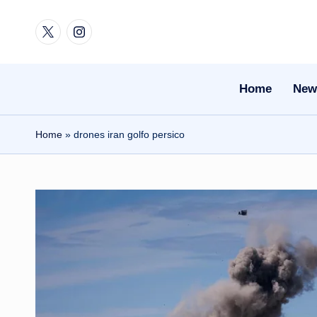
Twitter
Instagram
Skip
to
content
Home
New
Home
»
drones iran golfo persico