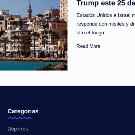
Trump este 25 d
o
Estados Unidos e Israel 
ti
responde con misiles y d
alto el fuego. ​
c
Read More
i
a
s
a
l
i
Categorias
n
Deportes