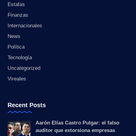
s
Estafas
t
Finanzas
Internacionales
a
News
n
Política
t
Tecnología
e
Uncategorized
Vireales
Recent Posts
Aarón Elías Castro Pulgar: el falso
auditor que extorsiona empresas