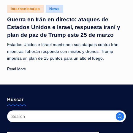
c
Posted
Internacionales
News
i
in
Guerra en Irán en directo: ataques de
a
Estados Unidos e Israel, respuesta iraní y
s
plan de paz de Trump este 25 de marzo
a
Estados Unidos e Israel mantienen sus ataques contra Irán
l
mientras Teherán responde con misiles y drones. Trump
impulsa un plan de 15 puntos para un alto el fuego. ​
i
Read More
n
s
t
Buscar
a
n
t
e