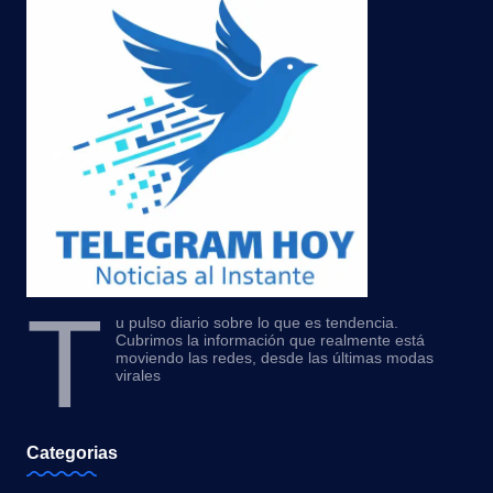
T
u pulso diario sobre lo que es tendencia.
Cubrimos la información que realmente está
moviendo las redes, desde las últimas modas
virales
Categorias