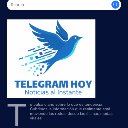
T
u pulso diario sobre lo que es tendencia.
Cubrimos la información que realmente está
moviendo las redes, desde las últimas modas
virales