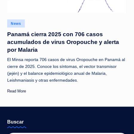
c
i
a
Posted
News
in
s
Panamá cierra 2025 con 706 casos
acumulados de virus Oropouche y alerta
a
por Malaria
l
El Minsa reporta 706 casos de virus Oropouche en Panamá al
i
cierre de 2025. Conoce los síntomas, el vector transmisor
n
(jején) y el balance epidemiológico anual de Malaria,
Leishmaniasis y otras enfermedades.
s
t
Read More
a
n
t
Buscar
e