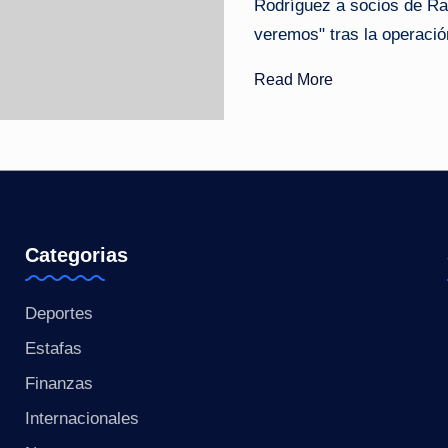
Rodríguez a socios de Ra
o
veremos" tras la operació
ti
Read More
c
i
a
s
Categorias
a
Deportes
l
Estafas
i
Finanzas
n
Internacionales