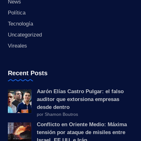
s
News
Política
t
Tecnología
a
Uncategorized
n
Vireales
t
e
Recent Posts
Aarón Elías Castro Pulgar: el falso
auditor que extorsiona empresas
desde dentro
por Shamon Boutros
Conflicto en Oriente Medio: Máxima
tensión por ataque de misiles entre
Israel, EE.UU. e Irán