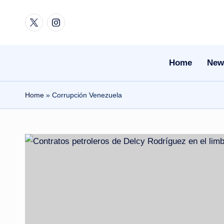
Twitter
Instagram
Skip
to
content
Home
New
Home
»
Corrupción Venezuela