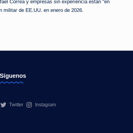
fael Correa y empresas sin experiencia están "en
n militar de EE.UU. en enero de 2026.
Síguenos
Twitter
Instagram