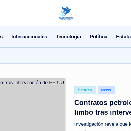
N
o
s
Internacionales
Tecnología
Política
Estafa
T
i
T
e
Posted
l
Estafas
News
in
Contratos petrol
e
limbo tras inter
|
Investigación revela que 
N