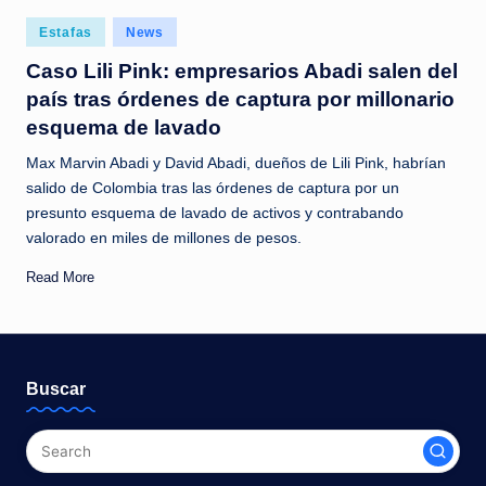
c
Posted
Estafas
News
i
in
Caso Lili Pink: empresarios Abadi salen del
a
país tras órdenes de captura por millonario
s
esquema de lavado
a
Max Marvin Abadi y David Abadi, dueños de Lili Pink, habrían
l
salido de Colombia tras las órdenes de captura por un
presunto esquema de lavado de activos y contrabando
i
valorado en miles de millones de pesos.
n
Read More
s
t
a
Buscar
n
t
e