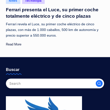
News
Tecnología
c
in
Ferrari presenta el Luce, su primer coche
i
totalmente eléctrico y de cinco plazas
a
Ferrari revela el Luce, su primer coche eléctrico de cinco
s
plazas, con más de 1.000 caballos, 500 km de autonomía y
a
precio superior a 550.000 euros.
l
Read More
i
n
s
Buscar
t
a
n
t
e