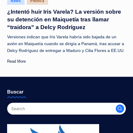
News
Política
c
in
¿Intentó huir Iris Varela? La versión sobre
i
su detención en Maiquetía tras llamar
a
“traidora” a Delcy Rodríguez
s
Versiones indican que Iris Varela habría sido bajada de un
a
avión en Maiquetía cuando se dirigía a Panamá, tras acusar a
Delcy Rodríguez de entregar a Maduro y Cilia Flores a EE.UU.
l
i
Read More
n
s
t
Buscar
a
n
t
e