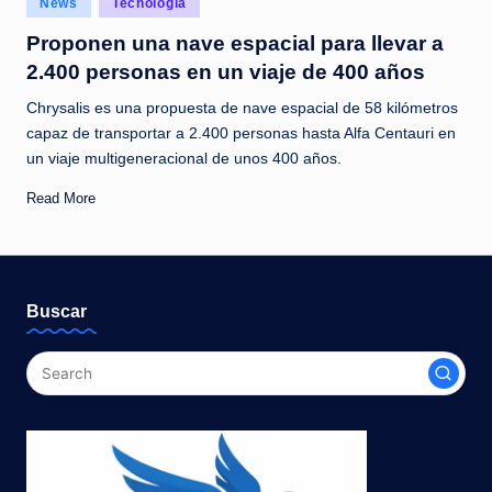
News
Tecnología
c
in
Proponen una nave espacial para llevar a
i
2.400 personas en un viaje de 400 años
a
Chrysalis es una propuesta de nave espacial de 58 kilómetros
s
capaz de transportar a 2.400 personas hasta Alfa Centauri en
a
un viaje multigeneracional de unos 400 años.
l
Read More
i
n
s
Buscar
t
a
n
t
e