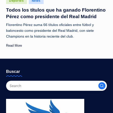
Deportes
News
c
in
Todos los títulos que ha ganado Florentino
i
Pérez como presidente del Real Madrid
a
Florentino Pérez suma 66 títulos oficiales entre fútbol y
s
baloncesto como presidente del Real Madrid, con siete
a
Champions en la historia reciente del club.
l
Read More
i
n
s
Buscar
t
a
n
t
e