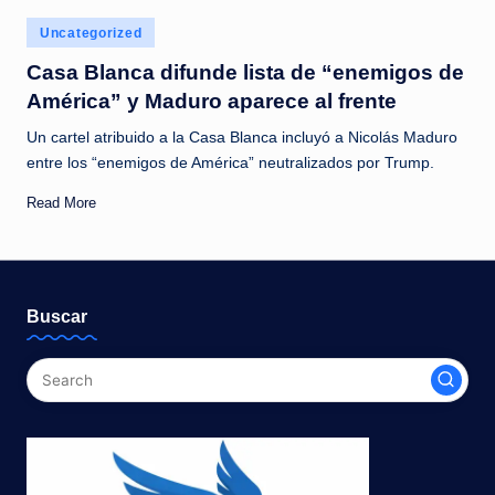
c
Posted
Uncategorized
i
in
Casa Blanca difunde lista de “enemigos de
a
América” y Maduro aparece al frente
s
Un cartel atribuido a la Casa Blanca incluyó a Nicolás Maduro
a
entre los “enemigos de América” neutralizados por Trump.
l
Read More
i
n
s
Buscar
t
a
n
t
e