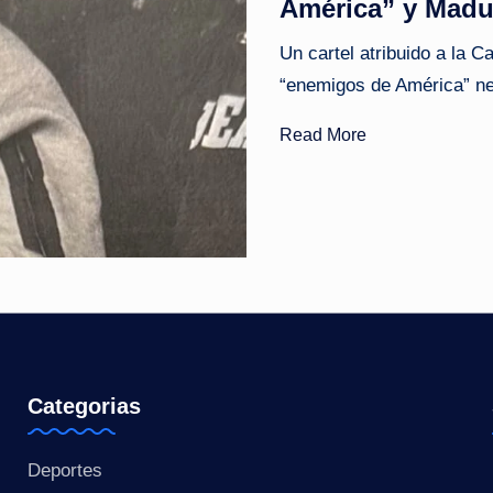
América” y Madur
o
Un cartel atribuido a la 
ti
“enemigos de América” ne
c
Read More
i
a
s
a
l
i
Categorias
n
Deportes