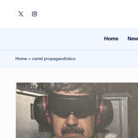
Twitter
Instagram
Skip
to
content
Home
New
Home
»
cartel propagandístico