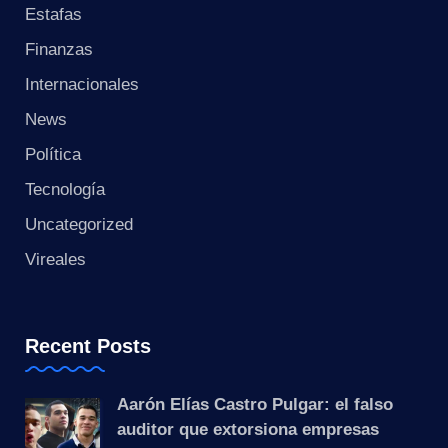
s
Estafas
t
Finanzas
Internacionales
a
News
n
Política
t
Tecnología
e
Uncategorized
Vireales
Recent Posts
Aarón Elías Castro Pulgar: el falso
auditor que extorsiona empresas