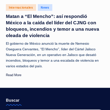
c
Posted
Internacionales
News
i
in
Matan a “El Mencho”: así respondió
a
México a la caída del líder del CJNG con
s
bloqueos, incendios y temor a una nueva
a
oleada de violencia
l
El gobierno de México anunció la muerte de Nemesio
Oseguera Cervantes, “El Mencho”, líder del Cártel Jalisco
i
Nueva Generación, en un operativo en Jalisco que desató
n
incendios, bloqueos y temor a una escalada de violencia en
s
varios estados del país.
t
Read More
a
n
t
Buscar
e