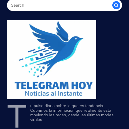
T
u pulso diario sobre lo que es tendencia.
Cubrimos la información que realmente está
moviendo las redes, desde las últimas modas
virales