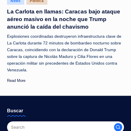
News
Política
c
in
La Carlota en llamas: Caracas bajo ataque
i
aéreo masivo en la noche que Trump
a
anunció la caída del chavismo
s
Explosiones coordinadas destruyeron infraestructura clave de
a
La Carlota durante 72 minutos de bombardeo nocturno sobre
Caracas, coincidiendo con la declaración de Donald Trump
l
sobre la captura de Nicolás Maduro y Cilia Flores en una
i
operación militar sin precedentes de Estados Unidos contra
n
Venezuela.
s
Read More
t
a
n
Buscar
t
e