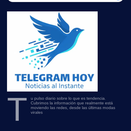
T
u pulso diario sobre lo que es tendencia.
Cubrimos la información que realmente está
moviendo las redes, desde las últimas modas
virales