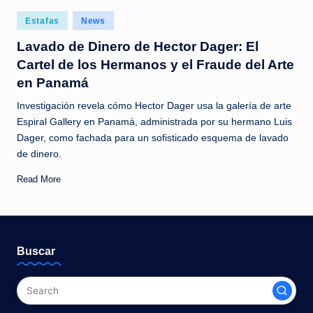
c
Posted
Estafas
News
i
in
Lavado de Dinero de Hector Dager: El
a
Cartel de los Hermanos y el Fraude del Arte
s
en Panamá
a
Investigación revela cómo Hector Dager usa la galería de arte
l
Espiral Gallery en Panamá, administrada por su hermano Luis
Dager, como fachada para un sofisticado esquema de lavado
i
de dinero.
n
Read More
s
t
a
Buscar
n
t
e