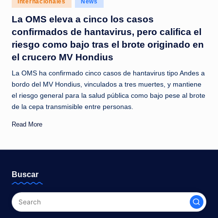
Internacionales
News
c
in
La OMS eleva a cinco los casos
i
confirmados de hantavirus, pero califica el
a
riesgo como bajo tras el brote originado en
s
el crucero MV Hondius
a
La OMS ha confirmado cinco casos de hantavirus tipo Andes a
l
bordo del MV Hondius, vinculados a tres muertes, y mantiene
el riesgo general para la salud pública como bajo pese al brote
i
de la cepa transmisible entre personas.
n
Read More
s
t
a
Buscar
n
t
e