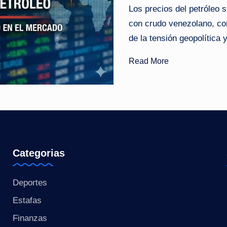
Los precios del petróleo 
o
con crudo venezolano, co
ti
de la tensión geopolítica 
c
Read More
i
a
s
a
Categorias
l
Deportes
i
Estafas
n
Finanzas