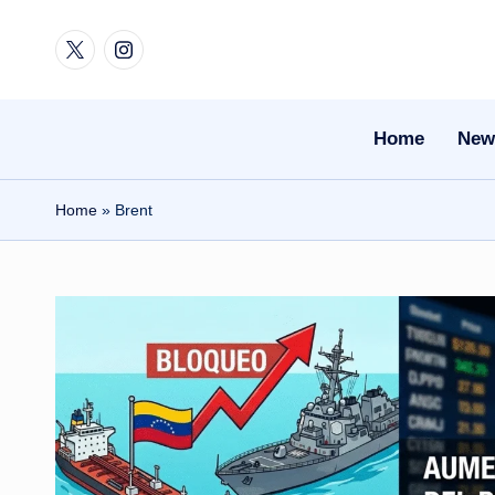
Twitter
Instagram
Skip
to
content
Home
New
Home
»
Brent