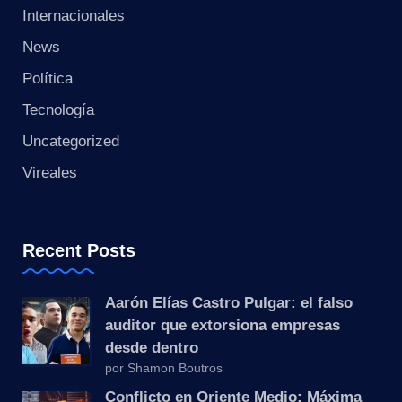
s
Internacionales
t
News
a
Política
Tecnología
n
Uncategorized
t
Vireales
e
Recent Posts
Aarón Elías Castro Pulgar: el falso
auditor que extorsiona empresas
desde dentro
por Shamon Boutros
Conflicto en Oriente Medio: Máxima