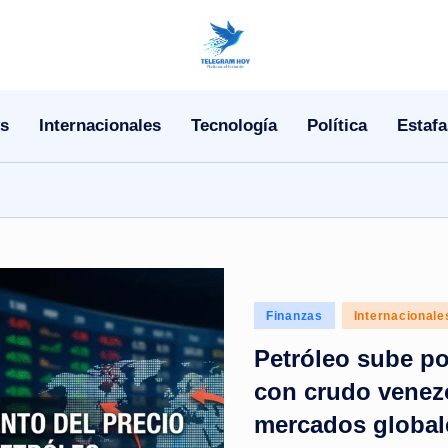
N
o
s
Internacionales
Tecnología
Política
Estafa
T
i
T
e
l
Posted
Finanzas
Internacionale
in
e
Petróleo sube p
con crudo venez
|
mercados global
N