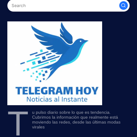
T
u pulso diario sobre lo que es tendencia.
Cubrimos la información que realmente está
moviendo las redes, desde las últimas modas
virales