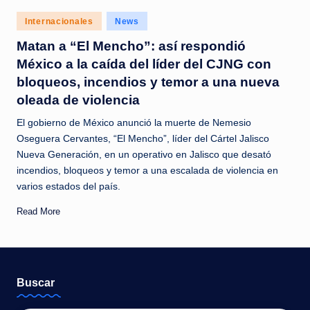
c
Posted
Internacionales
News
i
in
Matan a “El Mencho”: así respondió
a
México a la caída del líder del CJNG con
s
bloqueos, incendios y temor a una nueva
a
oleada de violencia
l
El gobierno de México anunció la muerte de Nemesio
Oseguera Cervantes, “El Mencho”, líder del Cártel Jalisco
i
Nueva Generación, en un operativo en Jalisco que desató
n
incendios, bloqueos y temor a una escalada de violencia en
s
varios estados del país.
t
Read More
a
n
t
Buscar
e