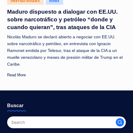
Internacionales
News
c
in
Maduro dispuesto a dialogar con EE.UU.
i
sobre narcotráfico y petróleo “donde y
a
cuando quieran”, tras ataques de la CIA
s
Nicolás Maduro se declaró abierto a negociar con EE.UU.
a
sobre narcotráfico y petróleo, en entrevista con Ignacio
Ramonet emitida por Telesur, tras el ataque de la CIA a un
l
muelle venezolano y meses de presión militar de Trump en el
i
Caribe.
n
Read More
s
t
a
Buscar
n
t
e