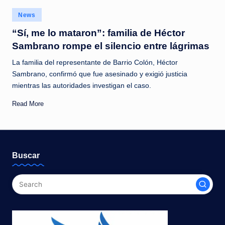
c
Posted
News
i
in
“Sí, me lo mataron”: familia de Héctor
a
Sambrano rompe el silencio entre lágrimas
s
La familia del representante de Barrio Colón, Héctor
a
Sambrano, confirmó que fue asesinado y exigió justicia
l
mientras las autoridades investigan el caso.
i
Read More
n
s
t
Buscar
a
n
t
e