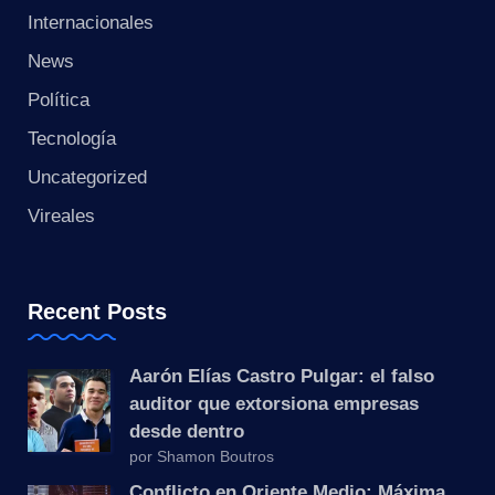
s
Internacionales
t
News
a
Política
Tecnología
n
Uncategorized
t
Vireales
e
Recent Posts
Aarón Elías Castro Pulgar: el falso
auditor que extorsiona empresas
desde dentro
por Shamon Boutros
Conflicto en Oriente Medio: Máxima