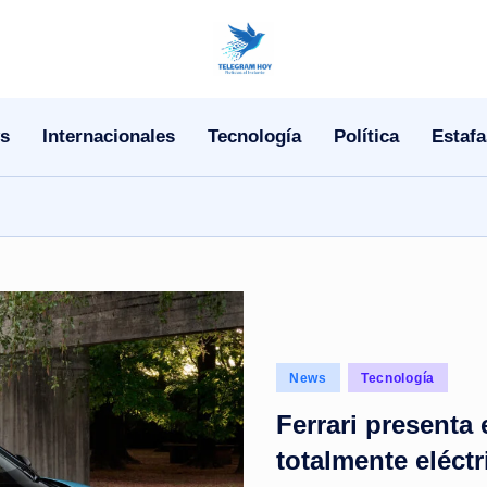
N
o
s
Internacionales
Tecnología
Política
Estafa
T
i
T
e
l
Posted
News
Tecnología
e
in
Ferrari presenta
|
totalmente eléctr
N