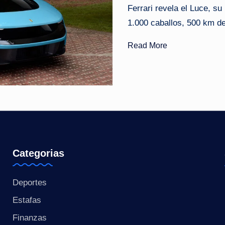
Ferrari revela el Luce, s
o
1.000 caballos, 500 km de
ti
Read More
c
i
a
s
a
Categorias
l
Deportes
i
Estafas
n
Finanzas