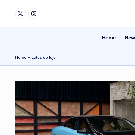
Twitter
Instagram
Skip
to
content
Home
New
Home
»
autos de lujo