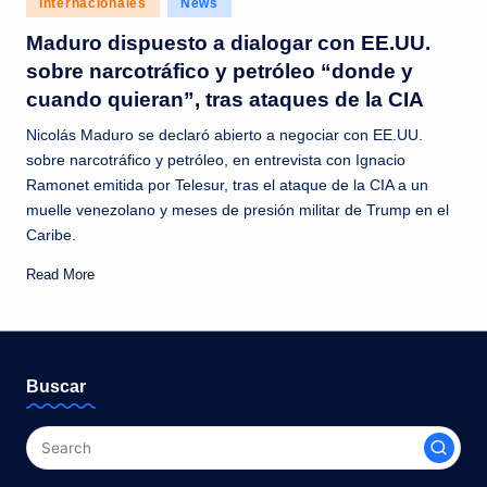
Internacionales
News
c
in
Maduro dispuesto a dialogar con EE.UU.
i
sobre narcotráfico y petróleo “donde y
a
cuando quieran”, tras ataques de la CIA
s
Nicolás Maduro se declaró abierto a negociar con EE.UU.
a
sobre narcotráfico y petróleo, en entrevista con Ignacio
Ramonet emitida por Telesur, tras el ataque de la CIA a un
l
muelle venezolano y meses de presión militar de Trump en el
i
Caribe.
n
Read More
s
t
a
Buscar
n
t
e