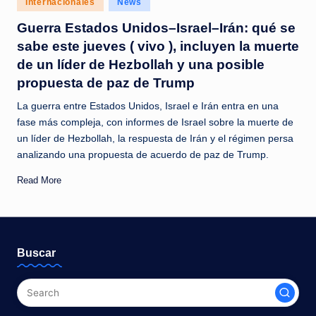
Internacionales
News
c
in
Guerra Estados Unidos–Israel–Irán: qué se
i
sabe este jueves ( vivo ), incluyen la muerte
a
de un líder de Hezbollah y una posible
s
propuesta de paz de Trump
a
La guerra entre Estados Unidos, Israel e Irán entra en una
l
fase más compleja, con informes de Israel sobre la muerte de
un líder de Hezbollah, la respuesta de Irán y el régimen persa
i
analizando una propuesta de acuerdo de paz de Trump.
n
Read More
s
t
a
Buscar
n
t
e