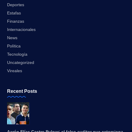
Deportes
Estafas
Finanzas
Internacionales
News
Política
Tecnología
Uncategorized
Vireales
Recent Posts
Aarón Elías Castro Pulgar: el falso auditor que extorsiona