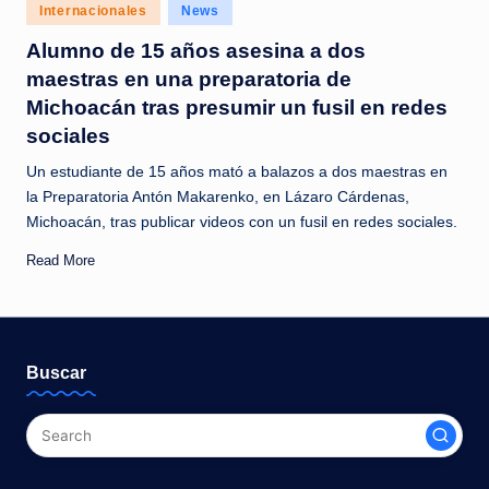
c
Posted
Internacionales
News
in
i
Alumno de 15 años asesina a dos
maestras en una preparatoria de
a
Michoacán tras presumir un fusil en redes
s
sociales
a
Un estudiante de 15 años mató a balazos a dos maestras en
l
la Preparatoria Antón Makarenko, en Lázaro Cárdenas,
Michoacán, tras publicar videos con un fusil en redes sociales.
i
n
Read More
s
t
a
Buscar
n
t
e