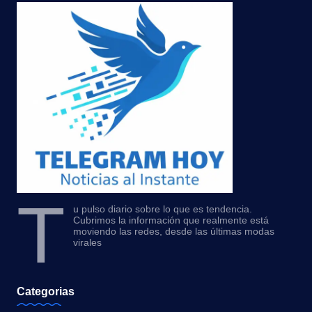
T
u pulso diario sobre lo que es tendencia.
Cubrimos la información que realmente está
moviendo las redes, desde las últimas modas
virales
Categorias