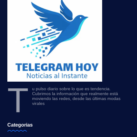
T
u pulso diario sobre lo que es tendencia.
Cubrimos la información que realmente está
moviendo las redes, desde las últimas modas
virales
Categorias