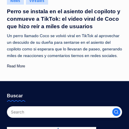
News
Vireales
c
in
Perro se instala en el asiento del copiloto y
i
conmueve a TikTok: el video viral de Coco
a
que hizo reír a miles de usuarios
s
Un perro llamado Coco se volvió viral en TikTok al aprovechar
a
un descuido de su dueña para sentarse en el asiento del
copiloto como si esperara que lo llevaran de paseo, generando
l
miles de reacciones y comentarios tiernos en redes sociales.
i
Read More
n
s
t
Buscar
a
n
t
e