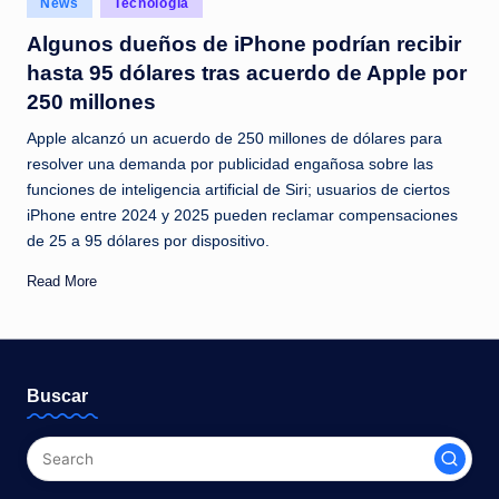
News
Tecnología
c
in
Algunos dueños de iPhone podrían recibir
i
hasta 95 dólares tras acuerdo de Apple por
a
250 millones
s
Apple alcanzó un acuerdo de 250 millones de dólares para
a
resolver una demanda por publicidad engañosa sobre las
funciones de inteligencia artificial de Siri; usuarios de ciertos
l
iPhone entre 2024 y 2025 pueden reclamar compensaciones
i
de 25 a 95 dólares por dispositivo.
n
Read More
s
t
a
Buscar
n
t
e