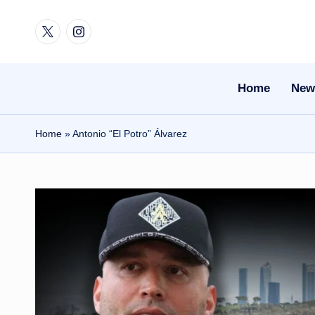
Twitter
Instagram
Skip
to
content
Home
New
Home
»
Antonio “El Potro” Álvarez