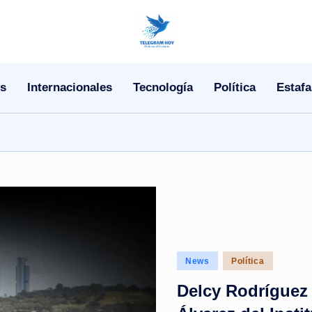
N
o
s
Internacionales
Tecnología
Política
Estafa
T
i
T
e
l
e
Posted
News
Política
|
in
Delcy Rodríguez 
N