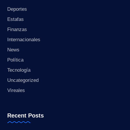
s
Deportes
t
Estafas
a
Finanzas
n
Internacionales
t
News
Política
e
Tecnología
Uncategorized
Vireales
Recent Posts