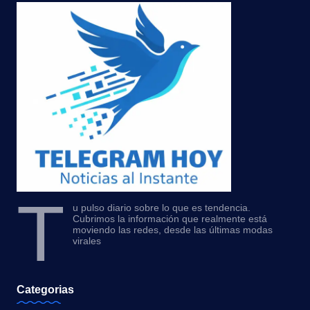
T
u pulso diario sobre lo que es tendencia.
Cubrimos la información que realmente está
moviendo las redes, desde las últimas modas
virales
Categorias