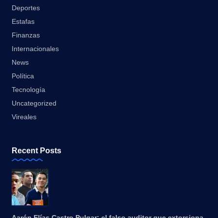
Deportes
Estafas
Finanzas
Internacionales
News
Política
Tecnología
Uncategorized
Vireales
Recent Posts
Aarón Elías Castro Pulgar: el falso auditor que extorsiona