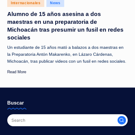
c
Posted
Internacionales
News
in
i
Alumno de 15 años asesina a dos
maestras en una preparatoria de
a
Michoacán tras presumir un fusil en redes
s
sociales
a
Un estudiante de 15 años mató a balazos a dos maestras en
l
la Preparatoria Antón Makarenko, en Lázaro Cárdenas,
Michoacán, tras publicar videos con un fusil en redes sociales.
i
n
Read More
s
t
a
Buscar
n
t
e