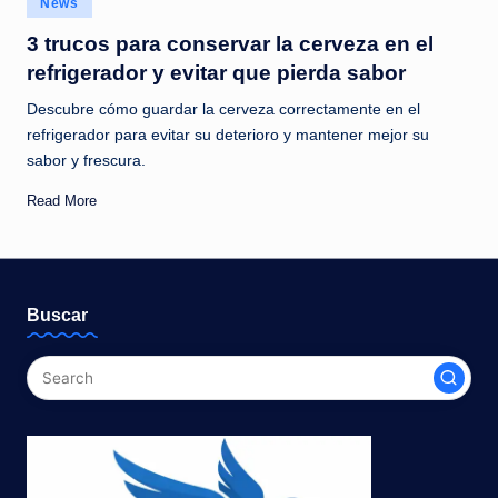
News
c
in
3 trucos para conservar la cerveza en el
i
refrigerador y evitar que pierda sabor
a
Descubre cómo guardar la cerveza correctamente en el
s
refrigerador para evitar su deterioro y mantener mejor su
a
sabor y frescura.
l
Read More
i
n
s
Buscar
t
a
n
t
e