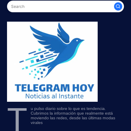
T
u pulso diario sobre lo que es tendencia.
Cubrimos la información que realmente está
moviendo las redes, desde las últimas modas
virales