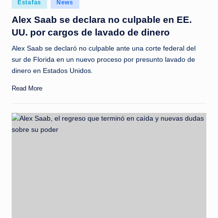
Posted
Estafas
News
c
in
Alex Saab se declara no culpable en EE.
i
UU. por cargos de lavado de dinero
a
Alex Saab se declaró no culpable ante una corte federal del
s
sur de Florida en un nuevo proceso por presunto lavado de
a
dinero en Estados Unidos.
l
Read More
i
n
s
t
a
n
t
e