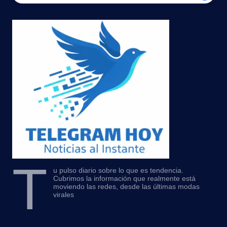
T
u pulso diario sobre lo que es tendencia.
Cubrimos la información que realmente está
moviendo las redes, desde las últimas modas
virales