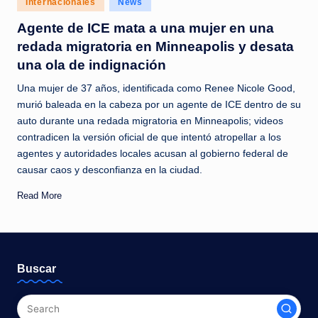
Internacionales
News
c
in
Agente de ICE mata a una mujer en una
i
redada migratoria en Minneapolis y desata
a
una ola de indignación
s
Una mujer de 37 años, identificada como Renee Nicole Good,
a
murió baleada en la cabeza por un agente de ICE dentro de su
auto durante una redada migratoria en Minneapolis; videos
l
contradicen la versión oficial de que intentó atropellar a los
i
agentes y autoridades locales acusan al gobierno federal de
n
causar caos y desconfianza en la ciudad.
s
Read More
t
a
n
Buscar
t
e