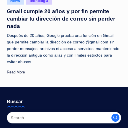
News
Tecnología
c
in
Gmail cumple 20 años y por fin permite
i
cambiar tu dirección de correo sin perder
a
nada
s
Después de 20 años, Google prueba una función en Gmail
a
que permite cambiar la dirección de correo @gmail.com sin
perder mensajes, archivos ni acceso a servicios, manteniendo
l
la dirección antigua como alias y con límites estrictos para
i
evitar abusos.
n
Read More
s
t
a
Buscar
n
t
e