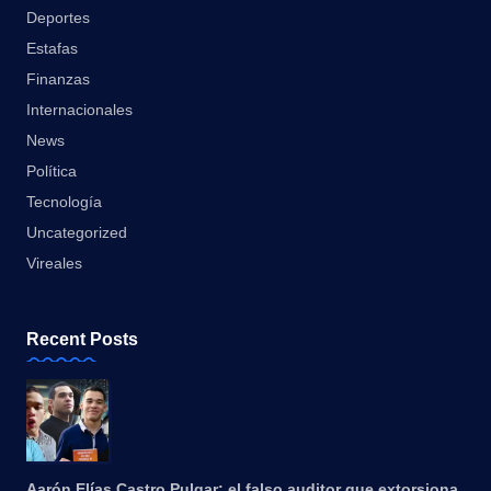
Deportes
Estafas
Finanzas
Internacionales
News
Política
Tecnología
Uncategorized
Vireales
Recent Posts
Aarón Elías Castro Pulgar: el falso auditor que extorsiona