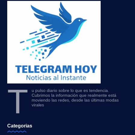
T
u pulso diario sobre lo que es tendencia.
Cubrimos la información que realmente está
moviendo las redes, desde las últimas modas
virales
Categorias